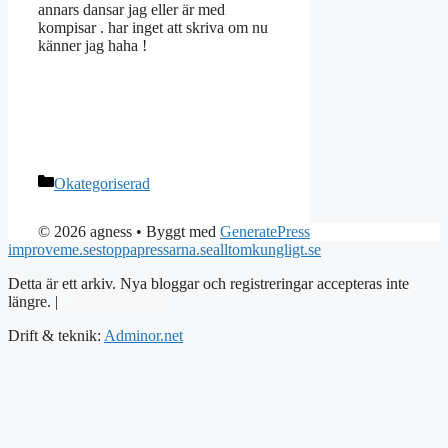
annars dansar jag eller är med
kompisar . har inget att skriva om nu
känner jag haha !
Kategorier
Okategoriserad
© 2026 agness
• Byggt med
GeneratePress
improveme.se
stoppapressarna.se
alltomkungligt.se
Detta är ett arkiv. Nya bloggar och registreringar accepteras inte
längre. |
Integritetspolicy
Drift & teknik:
Adminor.net