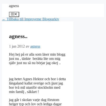
Hoppa
agness
till
innehåll
Meny
← Tillbaka till Improveme Bloggarkiv
agness..
1 jan 2012
av
agness
Hej hej på er alla som läser min blogg
just nu , tänkte berätta lite om mig
själv just nu så nu börjar jag okej ..
jag heter Agnes Hektor och bor i detta
långaland kallat sverige och jjust jag
bor två mil utanför stockholm med
min familj , såklart !
jag går i skolan varje dag förutom
helger typ och lov och lediga dagar