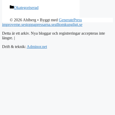
Kategorier
Okategoriserad
© 2026 Ahlberg
• Byggt med
GeneratePress
improveme.se
stoppapressarna.se
alltomkungligt.se
Detta är ett arkiv. Nya bloggar och registreringar accepteras inte
längre. |
Integritetspolicy
Drift & teknik:
Adminor.net