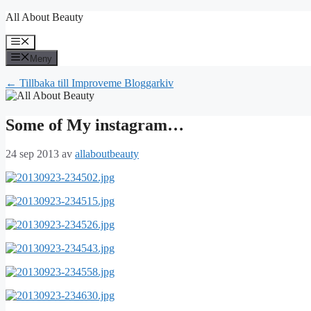
Hoppa
All About Beauty
till
innehåll
Meny
Meny
← Tillbaka till Improveme Bloggarkiv
Some of My instagram…
24 sep 2013
av
allaboutbeauty