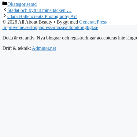
Kategorier
Okategoriserad
Städat och bytt ut mina täcken …
Clara Hallencreutz Photography Art
© 2026 All About Beauty
• Byggt med
GeneratePress
improveme.se
stoppapressarna.se
alltomkungligt.se
Detta är ett arkiv. Nya bloggar och registreringar accepteras inte längr
Drift & teknik:
Adminor.net