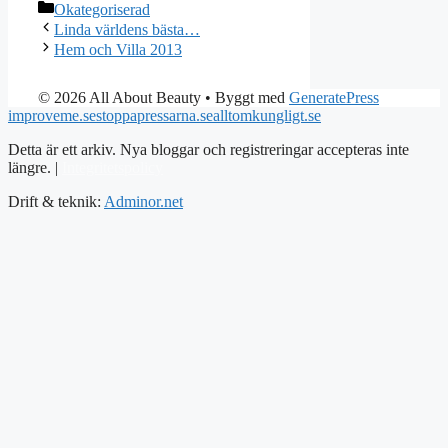
Kategorier
Okategoriserad
Linda världens bästa…
Hem och Villa 2013
© 2026 All About Beauty
• Byggt med
GeneratePress
improveme.se
stoppapressarna.se
alltomkungligt.se
Detta är ett arkiv. Nya bloggar och registreringar accepteras inte
längre. |
Integritetspolicy
Drift & teknik:
Adminor.net