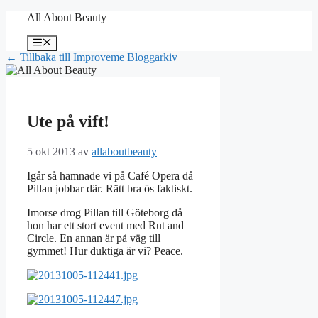
Hoppa
All About Beauty
till
innehåll
Meny
← Tillbaka till Improveme Bloggarkiv
Ute på vift!
5 okt 2013
av
allaboutbeauty
Igår så hamnade vi på Café Opera då
Pillan jobbar där. Rätt bra ös faktiskt.
Imorse drog Pillan till Göteborg då
hon har ett stort event med Rut and
Circle. En annan är på väg till
gymmet! Hur duktiga är vi? Peace.