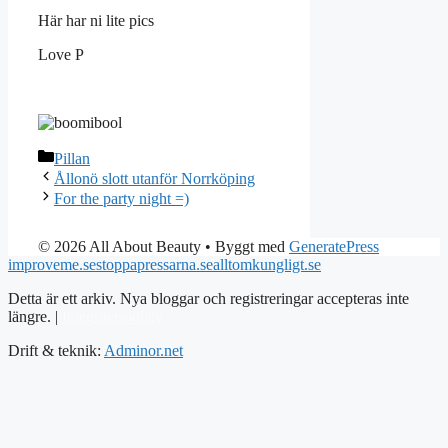
Här har ni lite pics
Love P
Kategorier
Pillan
Ållonö slott utanför Norrköping
For the party night =)
© 2026 All About Beauty
• Byggt med
GeneratePress
improveme.se
stoppapressarna.se
alltomkungligt.se
Detta är ett arkiv. Nya bloggar och registreringar accepteras inte
längre. |
Integritetspolicy
Drift & teknik:
Adminor.net