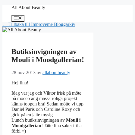
Hoppa
All About Beauty
till
innehåll
Meny
← Tillbaka till Improveme Bloggarkiv
Butiksinvigningen av
Mouli i Moodgallerian!
28 nov 2013
av
allaboutbeauty
Hej fina!
Idag var jag och Viktor frisk på möte
på mocco ang massa roliga projekt
känns toppen bra! Sedan mötte vi upp
Daniel Paris och Caroline Roxy och
gick på en jätte mysig
Lunch butiksinvigningen av
Mouli
i
Moodgallerian
! Jätte fina saker trilla
förbi =)