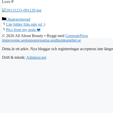
Love P
Kategorier
Okategoriserad
Lite bilder från min jul ;)
Pics from my insta ❤️
© 2026 All About Beauty
• Byggt med
GeneratePress
improveme.se
stoppapressarna.se
alltomkungligt.se
Detta är ett arkiv. Nya bloggar och registreringar accepteras inte längr
Drift & teknik:
Adminor.net