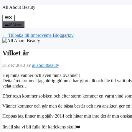
Hoppa
All About Beauty
till
innehåll
Meny
Meny
← Tillbaka till Improveme Bloggarkiv
Vilket år
31 dec 2013
av
allaboutbeauty
Hej mina vänner och även mina ovänner !
Detta året kommer jag aldrig glömma har gjort allt och lite till varit oly
velat andas…
Efter regn kommer solsken och efter storm kommer en varm vind som vä
Vänner kommer och går men de bästa består och nya ansikten ger en m
Hoppas jag finner mig själv 2014 och hittar mitt inre det är min önska
Ikväll ska vi bli fulla för kärlekens skull❤️