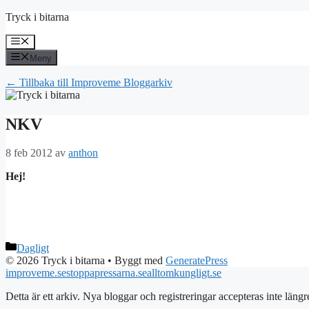
Hoppa
Tryck i bitarna
till
innehåll
Meny
Meny
← Tillbaka till Improveme Bloggarkiv
NKV
8 feb 2012
av
anthon
Hej!
Kategorier
Dagligt
© 2026 Tryck i bitarna
• Byggt med
GeneratePress
improveme.se
stoppapressarna.se
alltomkungligt.se
Detta är ett arkiv. Nya bloggar och registreringar accepteras inte längr