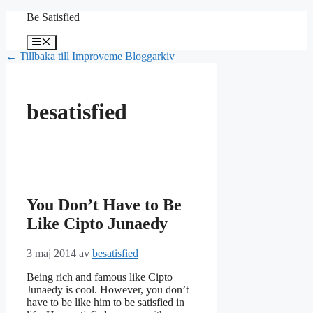
Hoppa
Be Satisfied
till
innehåll
Meny
← Tillbaka till Improveme Bloggarkiv
besatisfied
You Don’t Have to Be
Like Cipto Junaedy
3 maj 2014
av
besatisfied
Being rich and famous like Cipto
Junaedy is cool. However, you don’t
have to be like him to be satisfied in