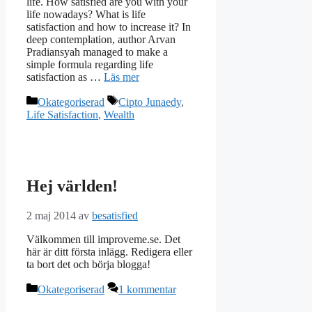
life. How satisfied are you with your
life nowadays? What is life
satisfaction and how to increase it? In
deep contemplation, author Arvan
Pradiansyah managed to make a
simple formula regarding life
satisfaction as …
Läs mer
Kategorier
Etiketter
Okategoriserad
Cipto Junaedy
,
Life Satisfaction
,
Wealth
Hej världen!
2 maj 2014
av
besatisfied
Välkommen till improveme.se. Det
här är ditt första inlägg. Redigera eller
ta bort det och börja blogga!
Kategorier
Okategoriserad
1 kommentar