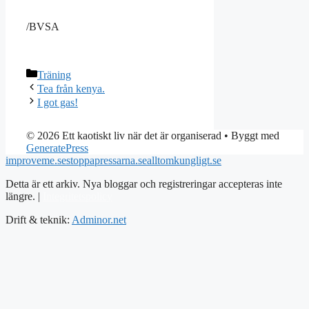
/BVSA
Kategorier
Träning
Tea från kenya.
I got gas!
© 2026 Ett kaotiskt liv när det är organiserad
• Byggt med
GeneratePress
improveme.se
stoppapressarna.se
alltomkungligt.se
Detta är ett arkiv. Nya bloggar och registreringar accepteras inte
längre. |
Integritetspolicy
Drift & teknik:
Adminor.net