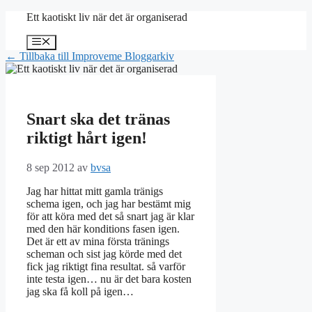
Hoppa
Ett kaotiskt liv när det är organiserad
till
innehåll
Meny
← Tillbaka till Improveme Bloggarkiv
Snart ska det tränas
riktigt hårt igen!
8 sep 2012
av
bvsa
Jag har hittat mitt gamla tränigs
schema igen, och jag har bestämt mig
för att köra med det så snart jag är klar
med den här konditions fasen igen.
Det är ett av mina första tränings
scheman och sist jag körde med det
fick jag riktigt fina resultat. så varför
inte testa igen… nu är det bara kosten
jag ska få koll på igen…