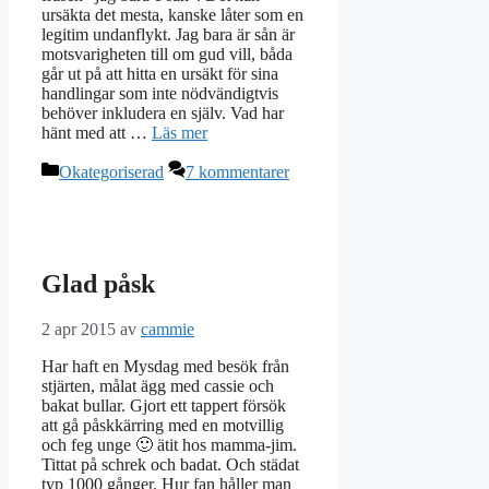
ursäkta det mesta, kanske låter som en
legitim undanflykt. Jag bara är sån är
motsvarigheten till om gud vill, båda
går ut på att hitta en ursäkt för sina
handlingar som inte nödvändigtvis
behöver inkludera en själv. Vad har
hänt med att …
Läs mer
Kategorier
Okategoriserad
7 kommentarer
Glad påsk
2 apr 2015
av
cammie
Har haft en Mysdag med besök från
stjärten, målat ägg med cassie och
bakat bullar. Gjort ett tappert försök
att gå påskkärring med en motvillig
och feg unge 🙂 ätit hos mamma-jim.
Tittat på schrek och badat. Och städat
typ 1000 gånger. Hur fan håller man