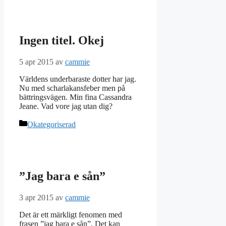
Ingen titel. Okej
5 apr 2015
av
cammie
Världens underbaraste dotter har jag.
Nu med scharlakansfeber men på
bättringsvägen. Min fina Cassandra
Jeane. Vad vore jag utan dig?
Kategorier
Okategoriserad
”Jag bara e sån”
3 apr 2015
av
cammie
Det är ett märkligt fenomen med
frasen ”jag bara e sån”. Det kan