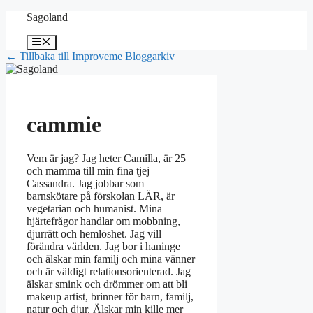
Hoppa
Sagoland
till
innehåll
Meny
← Tillbaka till Improveme Bloggarkiv
cammie
Vem är jag? Jag heter Camilla, är 25
och mamma till min fina tjej
Cassandra. Jag jobbar som
barnskötare på förskolan LÄR, är
vegetarian och humanist. Mina
hjärtefrågor handlar om mobbning,
djurrätt och hemlöshet. Jag vill
förändra världen. Jag bor i haninge
och älskar min familj och mina vänner
och är väldigt relationsorienterad. Jag
älskar smink och drömmer om att bli
makeup artist, brinner för barn, familj,
natur och djur. Älskar min kille mer