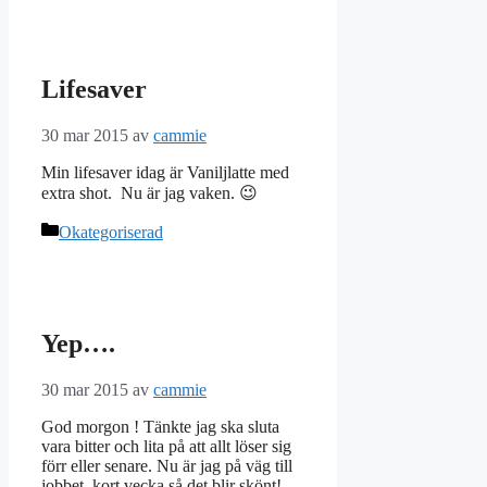
Lifesaver
30 mar 2015
av
cammie
Min lifesaver idag är Vaniljlatte med
extra shot. Nu är jag vaken. 😉
Kategorier
Okategoriserad
Yep….
30 mar 2015
av
cammie
God morgon ! Tänkte jag ska sluta
vara bitter och lita på att allt löser sig
förr eller senare. Nu är jag på väg till
jobbet, kort vecka så det blir skönt!