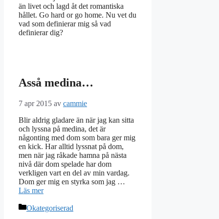
än livet och lagd åt det romantiska
hållet. Go hard or go home. Nu vet du
vad som definierar mig så vad
definierar dig?
Asså medina…
7 apr 2015
av
cammie
Blir aldrig gladare än när jag kan sitta
och lyssna på medina, det är
någonting med dom som bara ger mig
en kick. Har alltid lyssnat på dom,
men när jag råkade hamna på nästa
nivå där dom spelade har dom
verkligen vart en del av min vardag.
Dom ger mig en styrka som jag …
Läs mer
Kategorier
Okategoriserad