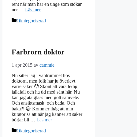
rent när man har en unge som stökar
ner …
Läs mer
Kategorier
Okategoriserad
Farbrorn doktor
1 apr 2015
av
cammie
Nu sitter jag i väntrummet hos
doktorn, men folk har ju överlevt
värre saker 🙂 Skönt att vara ledig
iallafall och ha tid med sånt här. Nu
kan jag äta glass med gott samvete.
Och ansiktsmask, och bada. Och
baka?! 😀 Kommer ihåg att min
kurator sa att när jag känner att saker
börjar bli …
Läs mer
Kategorier
Okategoriserad