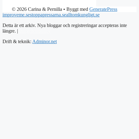
© 2026 Carina & Pernilla
• Byggt med
GeneratePress
improveme.se
stoppapressarna.se
alltomkungligt.se
Detta är ett arkiv. Nya bloggar och registreringar accepteras inte
längre. |
Integritetspolicy
Drift & teknik:
Adminor.net