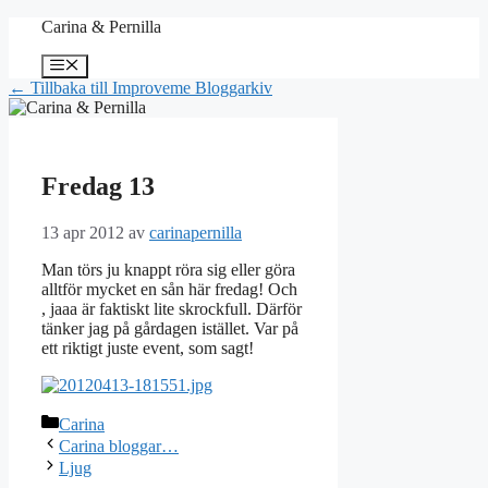
Hoppa
Carina & Pernilla
till
innehåll
Meny
← Tillbaka till Improveme Bloggarkiv
Fredag 13
13 apr 2012
av
carinapernilla
Man törs ju knappt röra sig eller göra
alltför mycket en sån här fredag! Och
, jaaa är faktiskt lite skrockfull. Därför
tänker jag på gårdagen istället. Var på
ett riktigt juste event, som sagt!
Kategorier
Carina
Carina bloggar…
Ljug