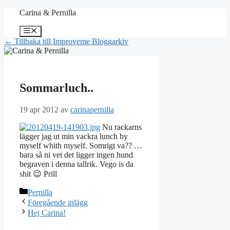
Hoppa
Carina & Pernilla
till
innehåll
Meny
← Tillbaka till Improveme Bloggarkiv
Sommarluch..
19 apr 2012
av
carinapernilla
Nu rackarns
lägger jag ut min vackra lunch by
myself whith myself. Somrigt va?? …
bara så ni vet det ligger ingen hund
begraven i denna tallrik. Vego is da
shit 😉 Prill
Kategorier
Pernilla
Föregående inlägg
Hej Carina!