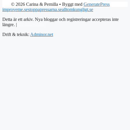
© 2026 Carina & Pernilla
• Byggt med
GeneratePress
improveme.se
stoppapressarna.se
alltomkungligt.se
Detta är ett arkiv. Nya bloggar och registreringar accepteras inte
längre. |
Integritetspolicy
Drift & teknik:
Adminor.net