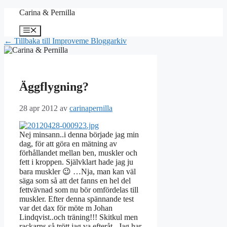
Hoppa
Carina & Pernilla
till
innehåll
Meny
← Tillbaka till Improveme Bloggarkiv
Äggflygning?
28 apr 2012
av
carinapernilla
Nej minsann..i denna började jag min
dag, för att göra en mätning av
förhållandet mellan ben, muskler och
fett i kroppen. Självklart hade jag ju
bara muskler 😉 …Nja, man kan väl
säga som så att det fanns en hel del
fettvävnad som nu bör omfördelas till
muskler. Efter denna spännande test
var det dax för möte m Johan
Lindqvist..och träning!!! Skitkul men
rackarns så trött jag va efteråt.. Jag har