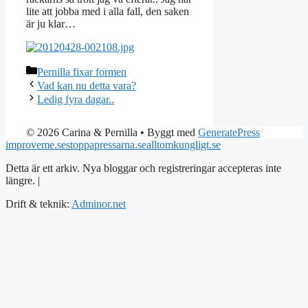
lite att jobba med i alla fall, den saken
är ju klar…
Kategorier
Pernilla fixar formen
Vad kan nu detta vara?
Ledig fyra dagar..
© 2026 Carina & Pernilla
• Byggt med
GeneratePress
improveme.se
stoppapressarna.se
alltomkungligt.se
Detta är ett arkiv. Nya bloggar och registreringar accepteras inte
längre. |
Integritetspolicy
Drift & teknik:
Adminor.net