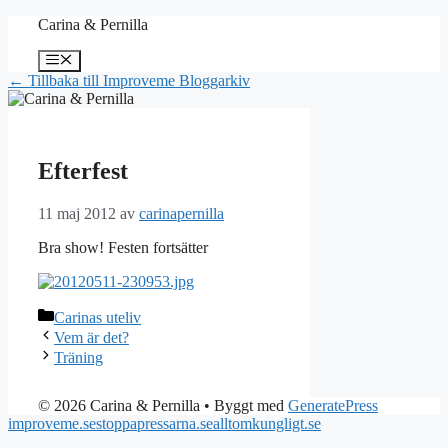
Hoppa
Carina & Pernilla
till
innehåll
Meny
← Tillbaka till Improveme Bloggarkiv
Efterfest
11 maj 2012
av
carinapernilla
Bra show! Festen fortsätter
Kategorier
Carinas uteliv
Vem är det?
Träning
© 2026 Carina & Pernilla
• Byggt med
GeneratePress
improveme.se
stoppapressarna.se
alltomkungligt.se