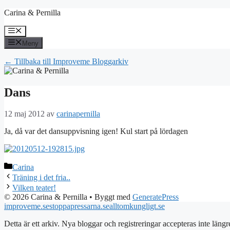
Hoppa
Carina & Pernilla
till
innehåll
Meny
Meny
← Tillbaka till Improveme Bloggarkiv
Dans
12 maj 2012
av
carinapernilla
Ja, då var det dansuppvisning igen! Kul start på lördagen
Kategorier
Carina
Träning i det fria..
Vilken teater!
© 2026 Carina & Pernilla
• Byggt med
GeneratePress
improveme.se
stoppapressarna.se
alltomkungligt.se
Detta är ett arkiv. Nya bloggar och registreringar accepteras inte längr