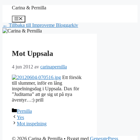
Hoppa
Carina & Pernilla
till
innehåll
Meny
← Tillbaka till Improveme Bloggarkiv
Mot Uppsala
4 jun 2012
av
carinapernilla
Ett försök
till slummer, inför en lång
inspelningsdag i Uppsala. Dax för
”Juditarna” att ge sig ut på nya
äventyr…:) prill
Kategorier
Pernilla
Yes
Mot inspelning
© 2026 Carina & Pernilla
• Byggt med
GeneratePress