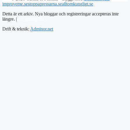
improveme.se
stoppapressarna.se
alltomkungligt.se
Detta är ett arkiv. Nya bloggar och registreringar accepteras inte
längre. |
Integritetspolicy
Drift & teknik:
Adminor.net