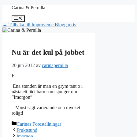
Hoppa
Carina & Pernilla
till
innehåll
Meny
← Tillbaka till Improveme Bloggarkiv
Nu är det kul på jobbet
20 jun 2012
av
carinapernilla
E
Ena stunden är man en grym tant o i
nästa ett litet barn som sjunger om
”Imorgon”
Minst sagt varierande och mycket
roligt!
Kategorier
Carinas Föreställningar
Fruktstund
Imorgon