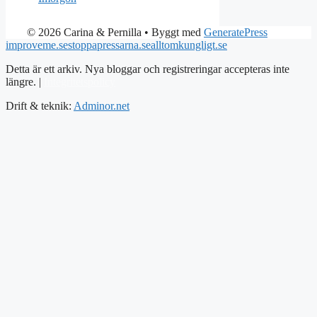
© 2026 Carina & Pernilla
• Byggt med
GeneratePress
improveme.se
stoppapressarna.se
alltomkungligt.se
Detta är ett arkiv. Nya bloggar och registreringar accepteras inte
längre. |
Integritetspolicy
Drift & teknik:
Adminor.net