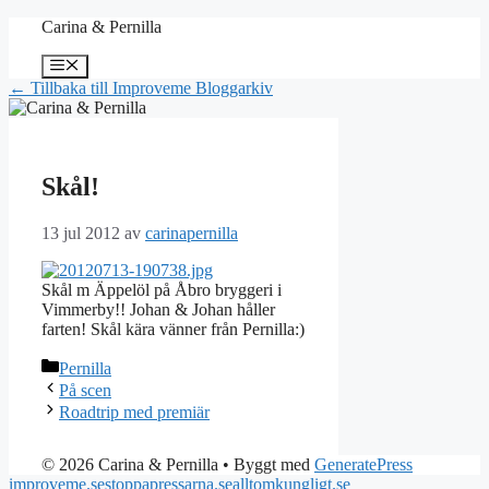
Hoppa
Carina & Pernilla
till
innehåll
Meny
← Tillbaka till Improveme Bloggarkiv
Skål!
13 jul 2012
av
carinapernilla
Skål m Äppelöl på Åbro bryggeri i
Vimmerby!! Johan & Johan håller
farten! Skål kära vänner från Pernilla:)
Kategorier
Pernilla
På scen
Roadtrip med premiär
© 2026 Carina & Pernilla
• Byggt med
GeneratePress
improveme.se
stoppapressarna.se
alltomkungligt.se