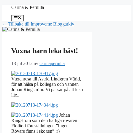
Hoppa
Carina & Pernilla
till
innehåll
Meny
← Tillbaka till Improveme Bloggarkiv
Vuxna barn leka bäst!
13 jul 2012
av
carinapernilla
Vuxenresa till Astrid Lindgren Värld,
för att hälsa på kollegan och vännen
Johan Ringström. Vi passar på att leka
lite..
Johan
Ringström som den härliga rövaren
Fiolito i föreställningen ”Ingen
Rövare finns i skogen” :))