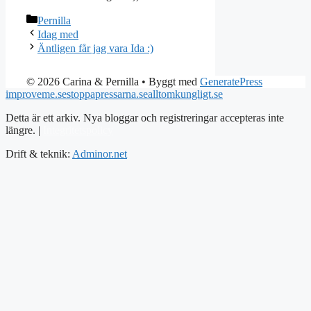
Kategorier
Pernilla
Idag med
Äntligen får jag vara Ida :)
© 2026 Carina & Pernilla
• Byggt med
GeneratePress
improveme.se
stoppapressarna.se
alltomkungligt.se
Detta är ett arkiv. Nya bloggar och registreringar accepteras inte
längre. |
Integritetspolicy
Drift & teknik:
Adminor.net