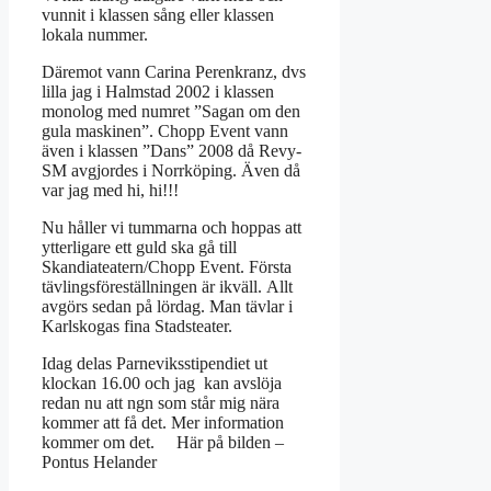
vunnit i klassen sång eller klassen
lokala nummer.
Däremot vann Carina Perenkranz, dvs
lilla jag i Halmstad 2002 i klassen
monolog med numret ”Sagan om den
gula maskinen”. Chopp Event vann
även i klassen ”Dans” 2008 då Revy-
SM avgjordes i Norrköping. Även då
var jag med hi, hi!!!
Nu håller vi tummarna och hoppas att
ytterligare ett guld ska gå till
Skandiateatern/Chopp Event. Första
tävlingsföreställningen är ikväll. Allt
avgörs sedan på lördag. Man tävlar i
Karlskogas fina Stadsteater.
Idag delas Parneviksstipendiet ut
klockan 16.00 och jag kan avslöja
redan nu att ngn som står mig nära
kommer att få det. Mer information
kommer om det. Här på bilden –
Pontus Helander