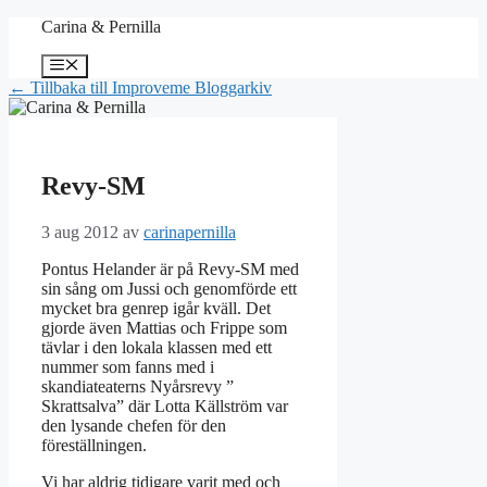
Hoppa
Carina & Pernilla
till
innehåll
Meny
← Tillbaka till Improveme Bloggarkiv
Revy-SM
3 aug 2012
av
carinapernilla
Pontus Helander är på Revy-SM med
sin sång om Jussi och genomförde ett
mycket bra genrep igår kväll. Det
gjorde även Mattias och Frippe som
tävlar i den lokala klassen med ett
nummer som fanns med i
skandiateaterns Nyårsrevy ”
Skrattsalva” där Lotta Källström var
den lysande chefen för den
föreställningen.
Vi har aldrig tidigare varit med och