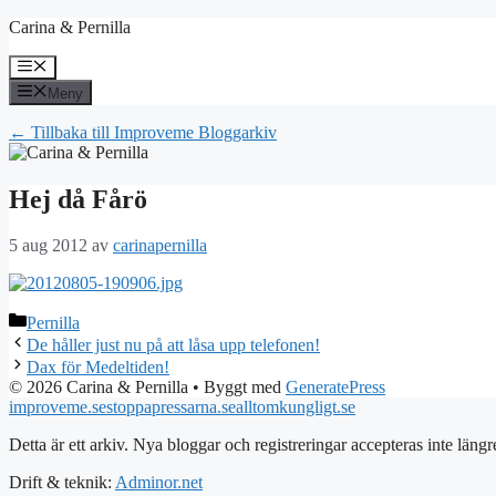
Hoppa
Carina & Pernilla
till
innehåll
Meny
Meny
← Tillbaka till Improveme Bloggarkiv
Hej då Fårö
5 aug 2012
av
carinapernilla
Kategorier
Pernilla
De håller just nu på att låsa upp telefonen!
Dax för Medeltiden!
© 2026 Carina & Pernilla
• Byggt med
GeneratePress
improveme.se
stoppapressarna.se
alltomkungligt.se
Detta är ett arkiv. Nya bloggar och registreringar accepteras inte längr
Drift & teknik:
Adminor.net