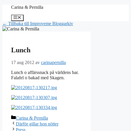
Hoppa
Carina & Pernilla
till
innehåll
Meny
← Tillbaka till Improveme Bloggarkiv
Lunch
17 aug 2012
av
carinapernilla
Lunch o affärssnack på världens bar.
Falafel o bakad med Skagen.
Kategorier
Carina & Pernilla
Därför gillar hon nötter
Press