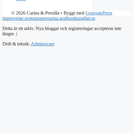
© 2026 Carina & Pernilla
• Byggt med
GeneratePress
improveme.se
stoppapressarna.se
alltomkungligt.se
Detta är ett arkiv. Nya bloggar och registreringar accepteras inte
längre. |
Integritetspolicy
Drift & teknik:
Adminor.net