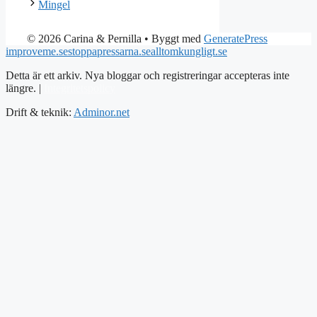
Mingel
© 2026 Carina & Pernilla
• Byggt med
GeneratePress
improveme.se
stoppapressarna.se
alltomkungligt.se
Detta är ett arkiv. Nya bloggar och registreringar accepteras inte
längre. |
Integritetspolicy
Drift & teknik:
Adminor.net