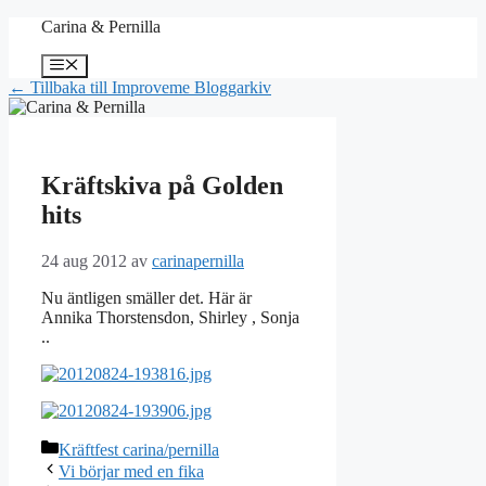
Hoppa
Carina & Pernilla
till
innehåll
Meny
← Tillbaka till Improveme Bloggarkiv
Kräftskiva på Golden
hits
24 aug 2012
av
carinapernilla
Nu äntligen smäller det. Här är
Annika Thorstensdon, Shirley , Sonja
..
Kategorier
Kräftfest carina/pernilla
Vi börjar med en fika