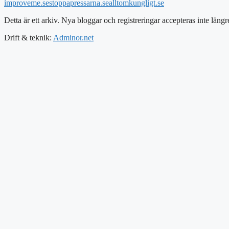
improveme.se
stoppapressarna.se
alltomkungligt.se
Detta är ett arkiv. Nya bloggar och registreringar accepteras inte längr
Drift & teknik:
Adminor.net