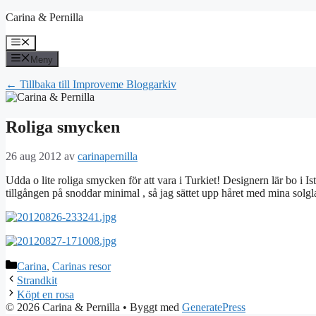
Hoppa
Carina & Pernilla
till
innehåll
Meny
Meny
← Tillbaka till Improveme Bloggarkiv
Roliga smycken
26 aug 2012
av
carinapernilla
Udda o lite roliga smycken för att vara i Turkiet! Designern lär bo i I
tillgången på snoddar minimal , så jag sättet upp håret med mina solgl
Kategorier
Carina
,
Carinas resor
Strandkit
Köpt en rosa
© 2026 Carina & Pernilla
• Byggt med
GeneratePress