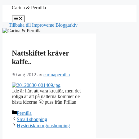
Hoppa
Carina & Pernilla
till
innehåll
Meny
← Tillbaka till Improveme Bloggarkiv
Nattskiftet kräver
kaffe..
30 aug 2012
av
carinapernilla
..de är hårt att vara kreatör, men det
roliga är att på nätterna kommer de
bästa ideerna 🙂 puss från Prillan
Kategorier
Pernilla
Small shopping
Hysterisk morgonshopping