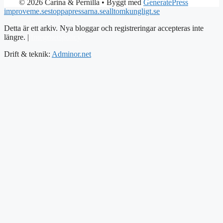
© 2026 Carina & Pernilla
• Byggt med
GeneratePress
improveme.se
stoppapressarna.se
alltomkungligt.se
Detta är ett arkiv. Nya bloggar och registreringar accepteras inte
längre. |
Integritetspolicy
Drift & teknik:
Adminor.net