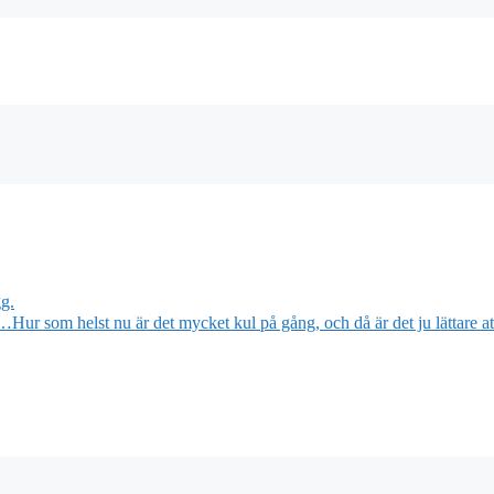
gg.
Hur som helst nu är det mycket kul på gång, och då är det ju lättare at