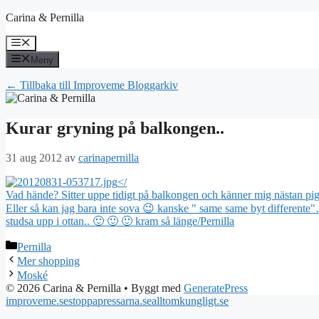
Hoppa
Carina & Pernilla
till
innehåll
Meny
Meny
← Tillbaka till Improveme Bloggarkiv
Kurar gryning på balkongen..
31 aug 2012
av
carinapernilla
</
Vad hände? Sitter uppe tidigt på balkongen och känner mig nästan pi
Eller så kan jag bara inte sova 😉 kanske " same same byt differente"…
studsa upp i ottan.. 🙂 🙂 🙂 kram så länge/Pernilla
Kategorier
Pernilla
Mer shopping
Moské
© 2026 Carina & Pernilla
• Byggt med
GeneratePress
improveme.se
stoppapressarna.se
alltomkungligt.se