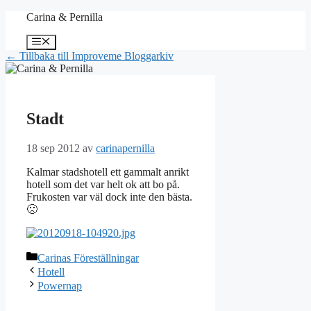
Hoppa
Carina & Pernilla
till
innehåll
Meny
← Tillbaka till Improveme Bloggarkiv
Stadt
18 sep 2012
av
carinapernilla
Kalmar stadshotell ett gammalt anrikt
hotell som det var helt ok att bo på.
Frukosten var väl dock inte den bästa.
🙁
Kategorier
Carinas Föreställningar
Hotell
Powernap