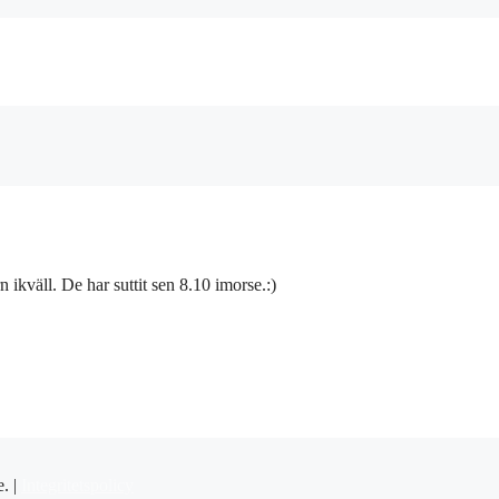
kväll. De har suttit sen 8.10 imorse.:)
e. |
Integritetspolicy