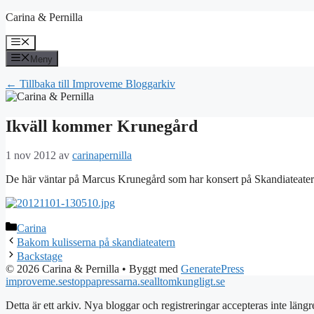
Hoppa
Carina & Pernilla
till
innehåll
Meny
Meny
← Tillbaka till Improveme Bloggarkiv
Ikväll kommer Krunegård
1 nov 2012
av
carinapernilla
De här väntar på Marcus Krunegård som har konsert på Skandiateatern i
Kategorier
Carina
Bakom kulisserna på skandiateatern
Backstage
© 2026 Carina & Pernilla
• Byggt med
GeneratePress
improveme.se
stoppapressarna.se
alltomkungligt.se
Detta är ett arkiv. Nya bloggar och registreringar accepteras inte längr