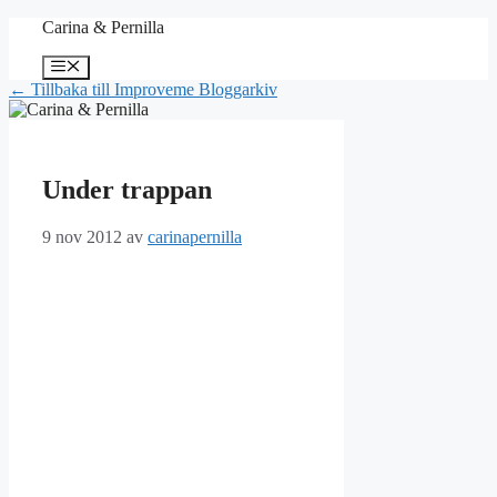
Hoppa
Carina & Pernilla
till
innehåll
Meny
← Tillbaka till Improveme Bloggarkiv
Under trappan
9 nov 2012
av
carinapernilla