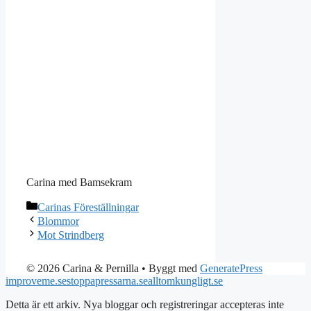
Carina med Bamsekram
Kategorier
Carinas Föreställningar
Blommor
Mot Strindberg
© 2026 Carina & Pernilla
• Byggt med
GeneratePress
improveme.se
stoppapressarna.se
alltomkungligt.se
Detta är ett arkiv. Nya bloggar och registreringar accepteras inte