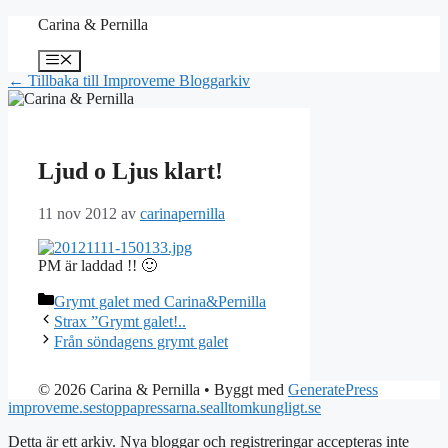
Hoppa
Carina & Pernilla
till
innehåll
Meny
← Tillbaka till Improveme Bloggarkiv
Ljud o Ljus klart!
11 nov 2012
av
carinapernilla
PM är laddad !! 🙂
Kategorier
Grymt galet med Carina&Pernilla
Strax ”Grymt galet!..
Från söndagens grymt galet
© 2026 Carina & Pernilla
• Byggt med
GeneratePress
improveme.se
stoppapressarna.se
alltomkungligt.se
Detta är ett arkiv. Nya bloggar och registreringar accepteras inte