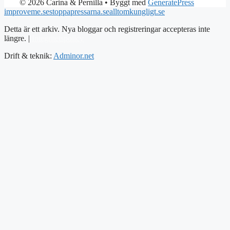
© 2026 Carina & Pernilla
• Byggt med
GeneratePress
improveme.se
stoppapressarna.se
alltomkungligt.se
Detta är ett arkiv. Nya bloggar och registreringar accepteras inte
längre. |
Integritetspolicy
Drift & teknik:
Adminor.net