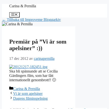
Hoppa
Carina & Pernilla
till
innehåll
Meny
← Tillbaka till Improveme Bloggarkiv
Premiär på ”Vi är som
apelsiner” :))
17 dec 2012
av
carinapernilla
Ska bli spännande att se Cecilia
Gärdingers film, som har fått
internationellt genombrott!! 🙂
Kategorier
Carina & Pernilla
Vi är som apelsiner
Dagens filminspelning