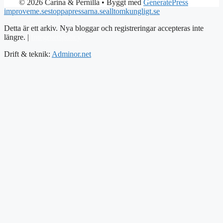
© 2026 Carina & Pernilla
• Byggt med
GeneratePress
improveme.se
stoppapressarna.se
alltomkungligt.se
Detta är ett arkiv. Nya bloggar och registreringar accepteras inte
längre. |
Integritetspolicy
Drift & teknik:
Adminor.net