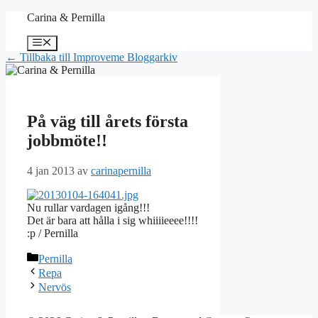
Hoppa
Carina & Pernilla
till
innehåll
Meny
← Tillbaka till Improveme Bloggarkiv
På väg till årets första
jobbmöte!!
4 jan 2013
av
carinapernilla
Nu rullar vardagen igång!!!
Det är bara att hålla i sig whiiiieeee!!!!
:p / Pernilla
Kategorier
Pernilla
Repa
Nervös