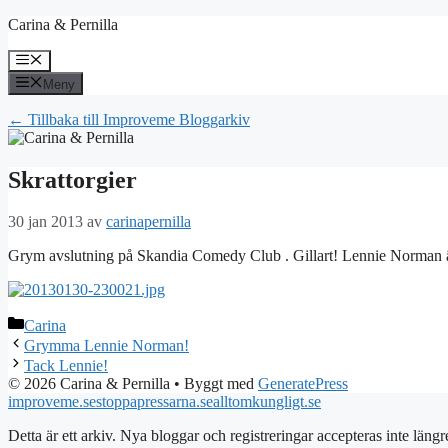
Hoppa
Carina & Pernilla
till
innehåll
Meny
Meny
← Tillbaka till Improveme Bloggarkiv
Skrattorgier
30 jan 2013
av
carinapernilla
Grym avslutning på Skandia Comedy Club . Gillart! Lennie Norman är 
Kategorier
Carina
Grymma Lennie Norman!
Tack Lennie!
© 2026 Carina & Pernilla
• Byggt med
GeneratePress
improveme.se
stoppapressarna.se
alltomkungligt.se
Detta är ett arkiv. Nya bloggar och registreringar accepteras inte längr