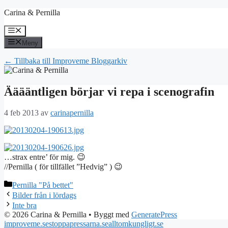
Hoppa
Carina & Pernilla
till
innehåll
Meny
Meny
← Tillbaka till Improveme Bloggarkiv
Ääääntligen börjar vi repa i scenografin
4 feb 2013
av
carinapernilla
…strax entre’ för mig. 😉
//Pernilla ( för tillfället ”Hedvig” ) 😉
Kategorier
Pernilla "På bettet"
Bilder från i lördags
Inte bra
© 2026 Carina & Pernilla
• Byggt med
GeneratePress
improveme.se
stoppapressarna.se
alltomkungligt.se