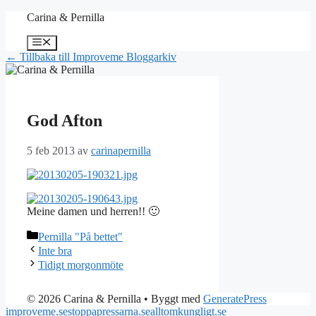
Hoppa
Carina & Pernilla
till
innehåll
Meny
← Tillbaka till Improveme Bloggarkiv
God Afton
5 feb 2013
av
carinapernilla
Meine damen und herren!! 🙂
Kategorier
Pernilla "På bettet"
Inte bra
Tidigt morgonmöte
© 2026 Carina & Pernilla
• Byggt med
GeneratePress
improveme.se
stoppapressarna.se
alltomkungligt.se