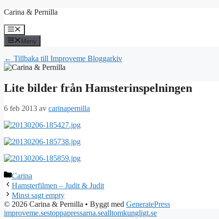
Hoppa
Carina & Pernilla
till
innehåll
Meny
Meny
← Tillbaka till Improveme Bloggarkiv
Lite bilder från Hamsterinspelningen
6 feb 2013
av
carinapernilla
Kategorier
Carina
Hamsterfilmen – Judit & Judit
Minst sagt empty
© 2026 Carina & Pernilla
• Byggt med
GeneratePress
improveme.se
stoppapressarna.se
alltomkungligt.se