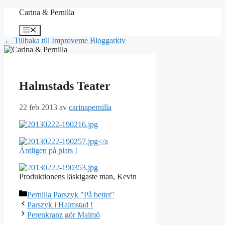
Hoppa
Carina & Pernilla
till
innehåll
Meny
← Tillbaka till Improveme Bloggarkiv
Halmstads Teater
22 feb 2013
av
carinapernilla
</a
Äntligen på plats !
Produktionens läskigaste man, Kevin
Kategorier
Pernilla Parszyk "På bettet"
Parszyk i Halmstad !
Perenkranz gör Malmö