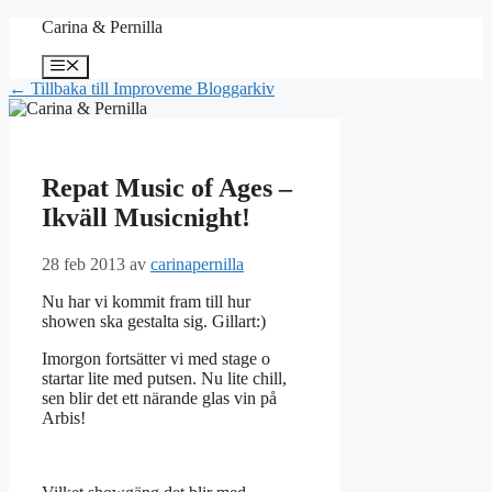
Hoppa
Carina & Pernilla
till
innehåll
Meny
← Tillbaka till Improveme Bloggarkiv
Repat Music of Ages –
Ikväll Musicnight!
28 feb 2013
av
carinapernilla
Nu har vi kommit fram till hur
showen ska gestalta sig. Gillart:)
Imorgon fortsätter vi med stage o
startar lite med putsen. Nu lite chill,
sen blir det ett närande glas vin på
Arbis!