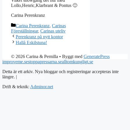
Vilket showgäng det blir med
Lollo,Henric,Klarbrant & Pontus 🙂
Carina Perenkranz
Kategorier
Carina Perenkranz
,
Carinas
Föreställningar
,
Carinas uteliv
Perenkranz på nytt kontor
Hallå Eskilstuna!
© 2026 Carina & Pernilla
• Byggt med
GeneratePress
improveme.se
stoppapressarna.se
alltomkungligt.se
Detta är ett arkiv. Nya bloggar och registreringar accepteras inte
längre. |
Integritetspolicy
Drift & teknik:
Adminor.net