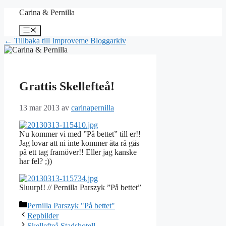
Hoppa
Carina & Pernilla
till
innehåll
Meny
← Tillbaka till Improveme Bloggarkiv
Grattis Skellefteå!
13 mar 2013
av
carinapernilla
Nu kommer vi med ”På bettet” till er!!
Jag lovar att ni inte kommer äta rå gås
på ett tag framöver!! Eller jag kanske
har fel? ;))
Sluurp!! // Pernilla Parszyk ”På bettet”
Kategorier
Pernilla Parszyk "På bettet"
Repbilder
Skellefteå Stadshotell