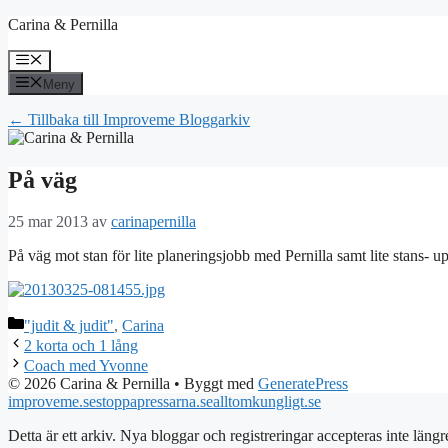
Hoppa
Carina & Pernilla
till
innehåll
Meny
Meny
← Tillbaka till Improveme Bloggarkiv
På väg
25 mar 2013
av
carinapernilla
På väg mot stan för lite planeringsjobb med Pernilla samt lite stans-
Kategorier
"judit & judit"
,
Carina
2 korta och 1 lång
Coach med Yvonne
© 2026 Carina & Pernilla
• Byggt med
GeneratePress
improveme.se
stoppapressarna.se
alltomkungligt.se
Detta är ett arkiv. Nya bloggar och registreringar accepteras inte längr