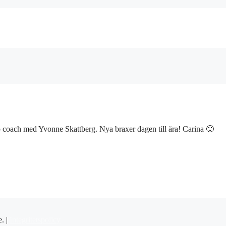
 up coach med Yvonne Skattberg. Nya braxer dagen till ära! Carina 🙂
e. |
Integritetspolicy