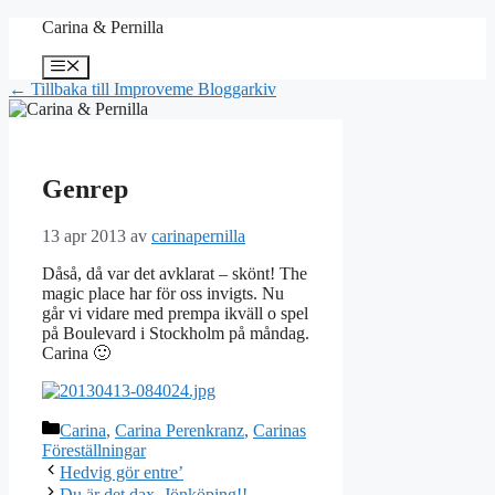
Hoppa
Carina & Pernilla
till
innehåll
Meny
← Tillbaka till Improveme Bloggarkiv
Genrep
13 apr 2013
av
carinapernilla
Dåså, då var det avklarat – skönt! The
magic place har för oss invigts. Nu
går vi vidare med prempa ikväll o spel
på Boulevard i Stockholm på måndag.
Carina 🙂
Kategorier
Carina
,
Carina Perenkranz
,
Carinas
Föreställningar
Hedvig gör entre’
Du är det dax..Jönköping!!