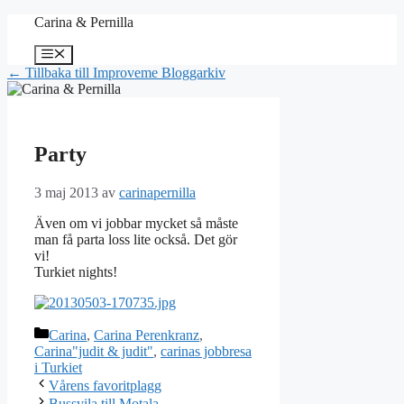
Hoppa
Carina & Pernilla
till
innehåll
Meny
← Tillbaka till Improveme Bloggarkiv
Party
3 maj 2013
av
carinapernilla
Även om vi jobbar mycket så måste
man få parta loss lite också. Det gör
vi!
Turkiet nights!
Kategorier
Carina
,
Carina Perenkranz
,
Carina"judit & judit"
,
carinas jobbresa
i Turkiet
Vårens favoritplagg
Bussvila till Motala