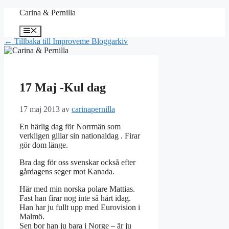
Hoppa
Carina & Pernilla
till
innehåll
Meny
← Tillbaka till Improveme Bloggarkiv
17 Maj -Kul dag
17 maj 2013
av
carinapernilla
En härlig dag för Norrmän som
verkligen gillar sin nationaldag . Firar
gör dom länge.
Bra dag för oss svenskar också efter
gårdagens seger mot Kanada.
Här med min norska polare Mattias.
Fast han firar nog inte så hårt idag.
Han har ju fullt upp med Eurovision i
Malmö.
Sen bor han ju bara i Norge – är ju