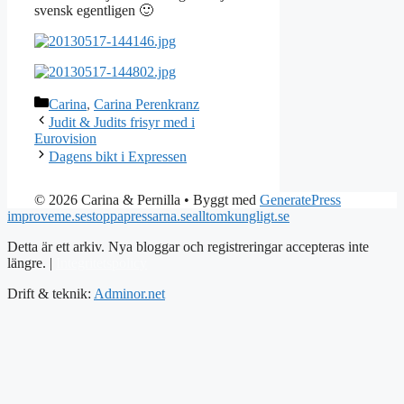
svensk egentligen 🙂
Kategorier
Carina
,
Carina Perenkranz
Judit & Judits frisyr med i
Eurovision
Dagens bikt i Expressen
© 2026 Carina & Pernilla
• Byggt med
GeneratePress
improveme.se
stoppapressarna.se
alltomkungligt.se
Detta är ett arkiv. Nya bloggar och registreringar accepteras inte
längre. |
Integritetspolicy
Drift & teknik:
Adminor.net