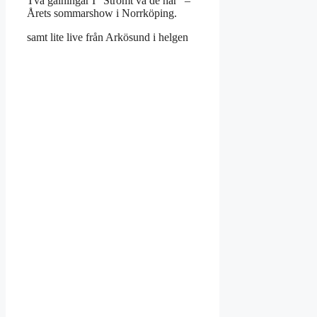
Två galningar I” Strömt va de här” –
Årets sommarshow i Norrköping.
samt lite live från Arkösund i helgen