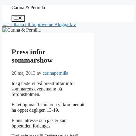
Hoppa
Carina & Pernilla
till
innehåll
Meny
← Tillbaka till Improveme Bloggarkiv
Press inför
sommarshow
20 maj 2013
av
carinapernilla
Idag hade vi två pressträffar inför
sommarens evenemang på
Strömsholmen.
Fiket öppnar 1 Juni och vi kommer att
ha öppet dagligen 13-19.
Finns intresse och gäster kan
öppettiden förlängas