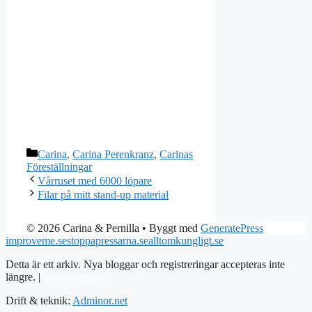
Kategorier
Carina
,
Carina Perenkranz
,
Carinas
Föreställningar
Vårruset med 6000 löpare
Filar på mitt stand-up material
© 2026 Carina & Pernilla
• Byggt med
GeneratePress
improveme.se
stoppapressarna.se
alltomkungligt.se
Detta är ett arkiv. Nya bloggar och registreringar accepteras inte
längre. |
Integritetspolicy
Drift & teknik:
Adminor.net