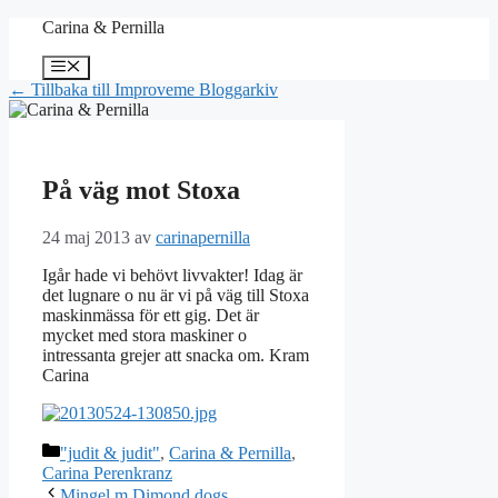
Hoppa
Carina & Pernilla
till
innehåll
Meny
← Tillbaka till Improveme Bloggarkiv
På väg mot Stoxa
24 maj 2013
av
carinapernilla
Igår hade vi behövt livvakter! Idag är
det lugnare o nu är vi på väg till Stoxa
maskinmässa för ett gig. Det är
mycket med stora maskiner o
intressanta grejer att snacka om. Kram
Carina
Kategorier
"judit & judit"
,
Carina & Pernilla
,
Carina Perenkranz
Mingel m Dimond dogs