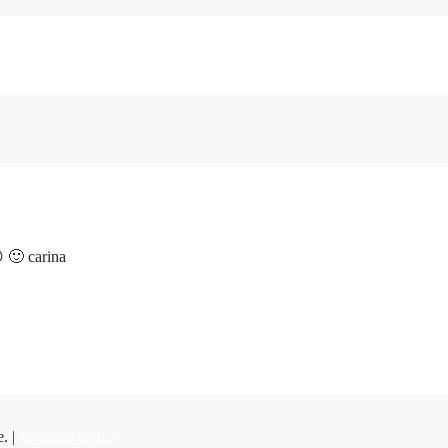
 🙂 carina
e. |
Integritetspolicy