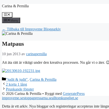
Hoppa
Carina & Pernilla
till
innehåll
Meny
Meny
← Tillbaka till Improveme Bloggarkiv
Matpaus
10 jun 2013
av
carinapernilla
Att äta rätt är viktigt under den kreativa processen. Nu går vi o äter. 
Kategorier
"judit & judit"
,
Carina & Pernilla
2 korta 1 lång
Prunkande fönster
© 2026 Carina & Pernilla
• Byggt med
GeneratePress
improveme.se
stoppapressarna.se
alltomkungligt.se
Detta är ett arkiv. Nya bloggar och registreringar accepteras inte längr