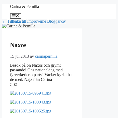
Hoppa
Carina & Pernilla
till
innehåll
Meny
← Tillbaka till Improveme Bloggarkiv
Naxos
15 jul 2013
av
carinapernilla
Besök på ön Naxos och grymt
passande! Öns nationaldag med
fyrverkerier o party! Vacker kyrka ha
de med. Najz från Carina
:);):)