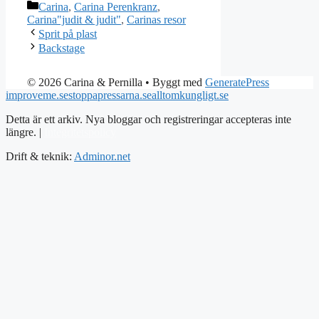
Kategorier
Carina
,
Carina Perenkranz
,
Carina"judit & judit"
,
Carinas resor
Sprit på plast
Backstage
© 2026 Carina & Pernilla
• Byggt med
GeneratePress
improveme.se
stoppapressarna.se
alltomkungligt.se
Detta är ett arkiv. Nya bloggar och registreringar accepteras inte
längre. |
Integritetspolicy
Drift & teknik:
Adminor.net