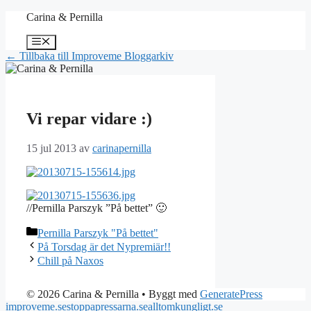
Hoppa
Carina & Pernilla
till
innehåll
Meny
← Tillbaka till Improveme Bloggarkiv
Vi repar vidare :)
15 jul 2013
av
carinapernilla
//Pernilla Parszyk ”På bettet” 🙂
Kategorier
Pernilla Parszyk "På bettet"
På Torsdag är det Nypremiär!!
Chill på Naxos
© 2026 Carina & Pernilla
• Byggt med
GeneratePress
improveme.se
stoppapressarna.se
alltomkungligt.se