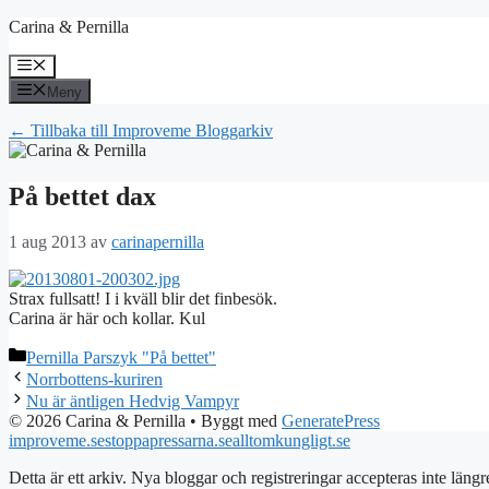
Hoppa
Carina & Pernilla
till
innehåll
Meny
Meny
← Tillbaka till Improveme Bloggarkiv
På bettet dax
1 aug 2013
av
carinapernilla
Strax fullsatt! I i kväll blir det finbesök.
Carina är här och kollar. Kul
Kategorier
Pernilla Parszyk "På bettet"
Norrbottens-kuriren
Nu är äntligen Hedvig Vampyr
© 2026 Carina & Pernilla
• Byggt med
GeneratePress
improveme.se
stoppapressarna.se
alltomkungligt.se
Detta är ett arkiv. Nya bloggar och registreringar accepteras inte längr