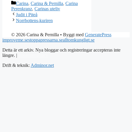
Kategorier
Carina
,
Carina & Pernilla
,
Carina
Perenkranz
,
Carinas uteliv
Judit i Piteå
Norrbottens-kuriren
© 2026 Carina & Pernilla
• Byggt med
GeneratePress
improveme.se
stoppapressarna.se
alltomkungligt.se
Detta är ett arkiv. Nya bloggar och registreringar accepteras inte
längre. |
Integritetspolicy
Drift & teknik:
Adminor.net