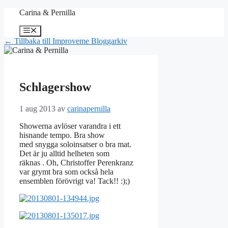
Hoppa
Carina & Pernilla
till
innehåll
Meny
← Tillbaka till Improveme Bloggarkiv
Schlagershow
1 aug 2013
av
carinapernilla
Showerna avlöser varandra i ett
hisnande tempo. Bra show
med snygga soloinsatser o bra mat.
Det är ju alltid helheten som
räknas . Oh, Christoffer Perenkranz
var grymt bra som också hela
ensemblen förövrigt va! Tack!! :);)